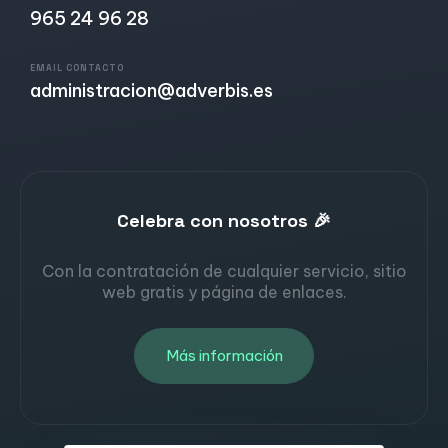
965 24 96 28
EMAIL CONTACTO
administracion@adverbis.es
Celebra con nosotros 🎉
Con la contratación de cualquier servicio, sitio
web gratis y página de enlaces.
M
á
s
i
n
f
o
r
m
a
c
i
ó
n