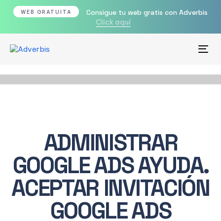
Consigue tu web gratis con Adverbis
WEB GRATUITA
Click aquí
Tog
nav
ADMINISTRAR
GOOGLE ADS AYUDA.
ACEPTAR INVITACIÓN
GOOGLE ADS